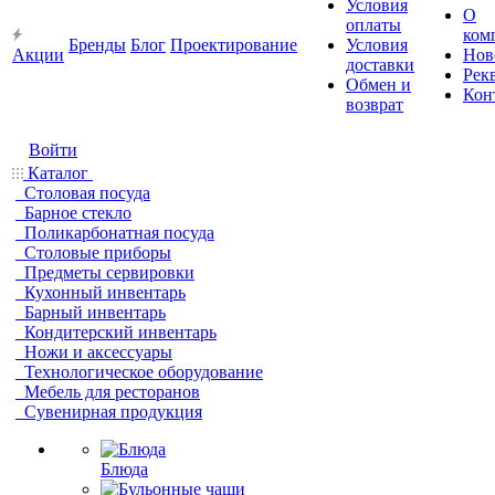
Условия
О
оплаты
ком
Бренды
Блог
Проектирование
Условия
Акции
Нов
доставки
Рек
Обмен и
Кон
возврат
Войти
Каталог
Столовая посуда
Барное стекло
Поликарбонатная посуда
Столовые приборы
Предметы сервировки
Кухонный инвентарь
Барный инвентарь
Кондитерский инвентарь
Ножи и аксессуары
Технологическое оборудование
Мебель для ресторанов
Сувенирная продукция
Блюда