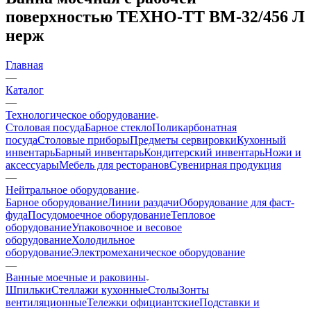
поверхностью ТЕХНО-ТТ ВМ-32/456 Л
нерж
Главная
—
Каталог
—
Технологическое оборудование
Столовая посуда
Барное стекло
Поликарбонатная
посуда
Столовые приборы
Предметы сервировки
Кухонный
инвентарь
Барный инвентарь
Кондитерский инвентарь
Ножи и
аксессуары
Мебель для ресторанов
Сувенирная продукция
—
Нейтральное оборудование
Барное оборудование
Линии раздачи
Оборудование для фаст-
фуда
Посудомоечное оборудование
Тепловое
оборудование
Упаковочное и весовое
оборудование
Холодильное
оборудование
Электромеханическое оборудование
—
Ванные моечные и раковины
Шпильки
Стеллажи кухонные
Столы
Зонты
вентиляционные
Тележки официантские
Подставки и