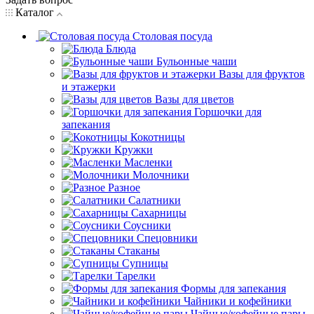
Каталог
Столовая посуда
Блюда
Бульонные чаши
Вазы для фруктов
и этажерки
Вазы для цветов
Горшочки для
запекания
Кокотницы
Кружки
Масленки
Молочники
Разное
Салатники
Сахарницы
Соусники
Спецовники
Стаканы
Супницы
Тарелки
Формы для запекания
Чайники и кофейники
Чайные/кофейные пары